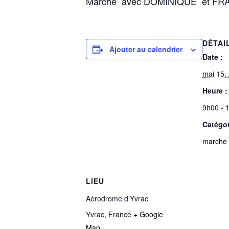
Marche avec DOMINIQUE et FRANÇO
DÉTAI
Ajouter au calendrier
Date :
mai 15,
Heure :
9h00 - 
Catégo
marche 
LIEU
Aérodrome d’Yvrac
Yvrac
,
France
+ Google
Map