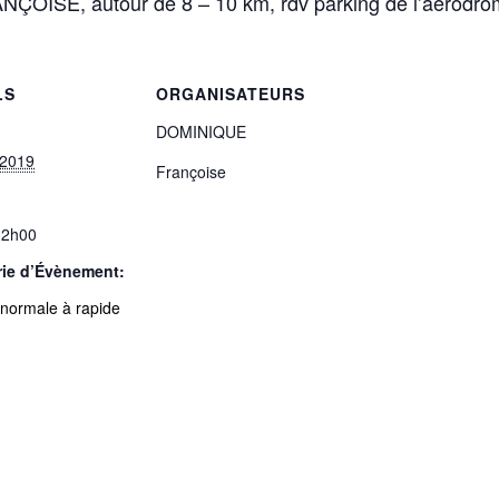
ISE, autour de 8 – 10 km, rdv parking de l’aérodro
LS
ORGANISATEURS
DOMINIQUE
 2019
Françoise
12h00
rie d’Évènement:
normale à rapide