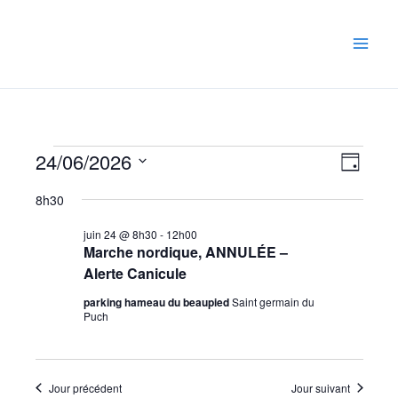
Aller
au
contenu
Évènements
Navigati
Naviga
24/06/2026
Jour
for
par
de
juin
Sélectionnez
consulta
vues
8h30
24,
Évène
une
2026
juin 24 @ 8h30
-
12h00
date.
Marche nordique, ANNULÉE –
Alerte Canicule
parking hameau du beaupied
Saint germain du
Puch
Jour précédent
Jour suivant