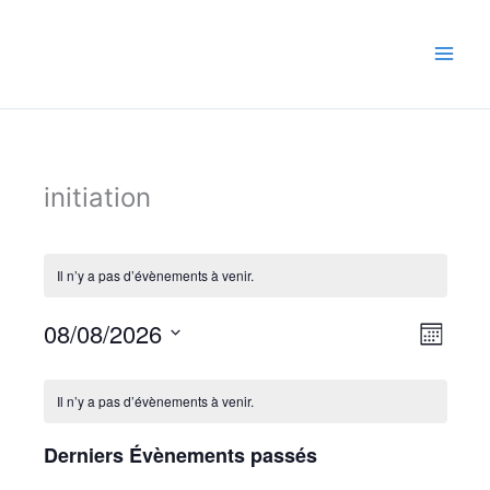
Aller
au
contenu
initiation
Il n’y a pas d’évènements à venir.
Navigati
Naviga
08/08/2026
Mois
par
de
Sélectionnez
consulta
vues
Calendrier
Évène
de
une
Il n’y a pas d’évènements à venir.
Évènements
date.
Derniers Évènements passés