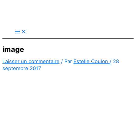
Aller
au
contenu
image
Laisser un commentaire
/ Par
Estelle Coulon
/
28
septembre 2017